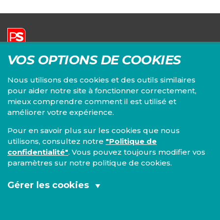
VOS OPTIONS DE COOKIES
Parti Socialiste | Fédération du Brabant wallon
Siège principal :
Nous utilisons des cookies et des outils similaires
Chaussée de Louvain, 82/3
pour aider notre site à fonctionner correctement,
1300 Wavre
+32 10 24 36 36
mieux comprendre comment il est utilisé et
brabant-wallon@fed.ps.be
améliorer votre expérience.
Pour en savoir plus sur les cookies que nous
utilisons, consultez notre
"Politique de
confidentialité"
. Vous pouvez toujours modifier vos
paramètres sur notre politique de cookies.
Gérer les cookies
Cookies fonctionnels et analytiques
(obligatoires):
WWW.PS.BE →