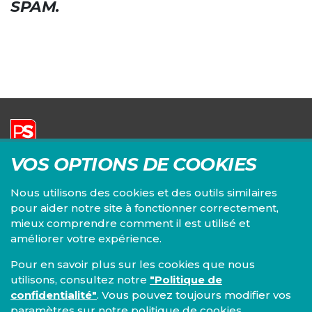
SPAM.
VOS OPTIONS DE COOKIES
Parti Socialiste | Fédération du Brabant wallon
Siège principal :
Nous utilisons des cookies et des outils similaires
Chaussée de Louvain, 82/3
pour aider notre site à fonctionner correctement,
1300 Wavre
+32 10 24 36 36
mieux comprendre comment il est utilisé et
brabant-wallon@fed.ps.be
améliorer votre expérience.
Pour en savoir plus sur les cookies que nous
utilisons, consultez notre
"Politique de
confidentialité"
. Vous pouvez toujours modifier vos
paramètres sur notre politique de cookies.