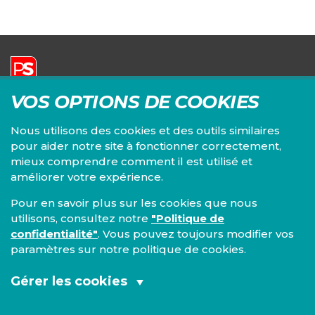
VOS OPTIONS DE COOKIES
Parti Socialiste | Fédération du Brabant wallon
Siège principal :
Nous utilisons des cookies et des outils similaires
Chaussée de Louvain, 82/3
pour aider notre site à fonctionner correctement,
1300 Wavre
+32 10 24 36 36
mieux comprendre comment il est utilisé et
brabant-wallon@fed.ps.be
améliorer votre expérience.
Pour en savoir plus sur les cookies que nous
utilisons, consultez notre
"Politique de
confidentialité"
. Vous pouvez toujours modifier vos
paramètres sur notre politique de cookies.
Gérer les cookies
Cookies fonctionnels et analytiques