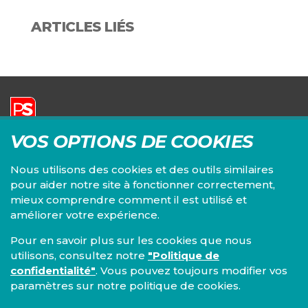
ARTICLES LIÉS
VOS OPTIONS DE COOKIES
Parti Socialiste | Fédération du Brabant wallon
Siège principal :
Nous utilisons des cookies et des outils similaires
Chaussée de Louvain, 82/3
pour aider notre site à fonctionner correctement,
1300 Wavre
+32 10 24 36 36
mieux comprendre comment il est utilisé et
brabant-wallon@fed.ps.be
améliorer votre expérience.
Pour en savoir plus sur les cookies que nous
utilisons, consultez notre
"Politique de
confidentialité"
. Vous pouvez toujours modifier vos
paramètres sur notre politique de cookies.