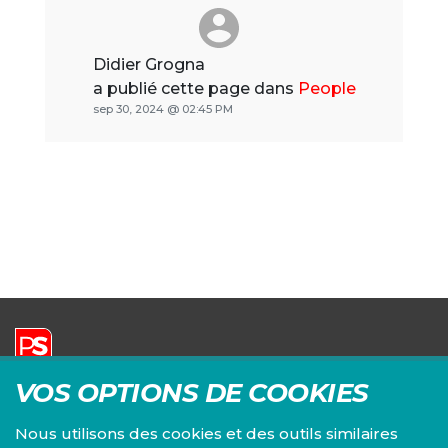
Didier Grogna
a publié cette page dans
People
sep 30, 2024 @ 02:45 PM
VOS OPTIONS DE COOKIES
Parti Socialiste | Fédération du Brabant wallon
Siège principal :
Nous utilisons des cookies et des outils similaires
Chaussée de Louvain, 82/3