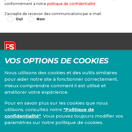
conformément à notre
politique de confidentialité
J'accepte de recevoir des communications par e-mail:
Oui
Non
VOS OPTIONS DE COOKIES
Parti Socialiste | Fédération du Brabant wallon
Siège principal :
Nous utilisons des cookies et des outils similaires
Chaussée de Louvain, 82/3
pour aider notre site à fonctionner correctement,
1300 Wavre
+32 10 24 36 36
mieux comprendre comment il est utilisé et
brabant-wallon@fed.ps.be
améliorer votre expérience.
Pour en savoir plus sur les cookies que nous
utilisons, consultez notre
"Politique de
confidentialité"
. Vous pouvez toujours modifier vos
paramètres sur notre politique de cookies.