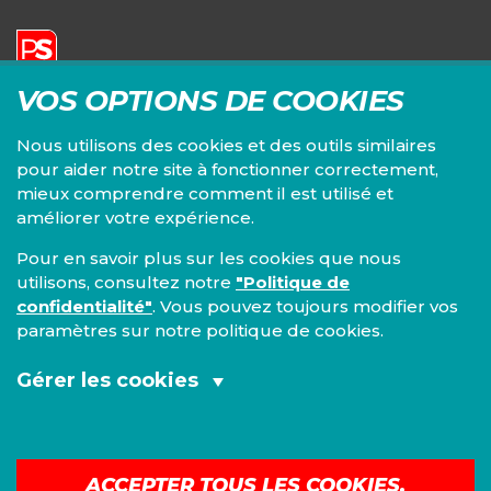
VOS OPTIONS DE COOKIES
Parti Socialiste | Fédération du Brabant wallon
Siège principal :
Nous utilisons des cookies et des outils similaires
Chaussée de Louvain, 82/3
pour aider notre site à fonctionner correctement,
1300 Wavre
+32 10 24 36 36
mieux comprendre comment il est utilisé et
brabant-wallon@fed.ps.be
améliorer votre expérience.
Pour en savoir plus sur les cookies que nous
utilisons, consultez notre
"Politique de
confidentialité"
. Vous pouvez toujours modifier vos
paramètres sur notre politique de cookies.
Gérer les cookies
Cookies fonctionnels et analytiques
(obligatoires):
WWW.PS.BE →
ACCEPTER TOUS LES COOKIES.